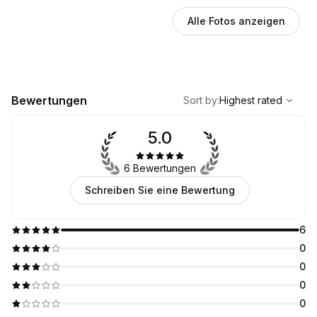
Alle Fotos anzeigen
,
Highest rated
Sort
Bewertungen
Sort by
:
Highest rated
5.0
6 Bewertungen
Schreiben Sie eine Bewertung
6
0
0
0
0