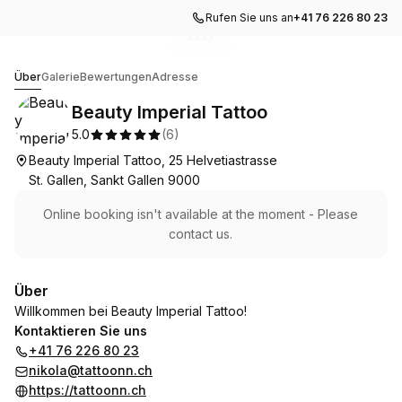
Rufen Sie uns an
+41 76 226 80 23
Zur Galerie gehen
Zur Galerie gehen
Zur Galerie gehen
Zur Galerie gehen
Zur Galerie gehen
1
2
3
4
5
Beauty Imperial Tattoo
Über
Galerie
Bewertungen
Adresse
Beauty Imperial Tattoo
5.0
(
6
)
Beauty Imperial Tattoo, 25 Helvetiastrasse
St. Gallen, Sankt Gallen 9000
Online booking isn't available at the moment - Please
contact us.
Über
Willkommen bei Beauty Imperial Tattoo!
Kontaktieren Sie uns
+41 76 226 80 23
nikola@tattoonn.ch
https://tattoonn.ch